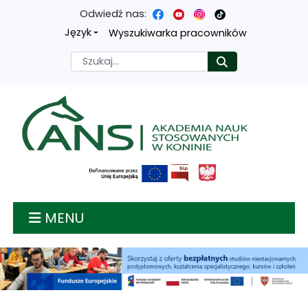
Odwiedź nas:
Przejdź
Przejdź
Przejdź
Przejdź
Język
Wyszukiwarka pracowników
do
do
do
do
Szukaj
Rozpocznij
treści
menu
wyszukiwarki
mapy
głównej
nawigacyjnego
strony
Akademia nauk stosow
MENU