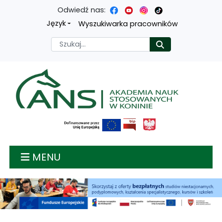
Odwiedź nas:
Przejdź
Przejdź
Przejdź
Przejdź
Język
Wyszukiwarka pracowników
do
do
do
do
Szukaj
Rozpocznij
treści
menu
wyszukiwarki
mapy
głównej
nawigacyjnego
strony
Akademia nauk stosow
MENU