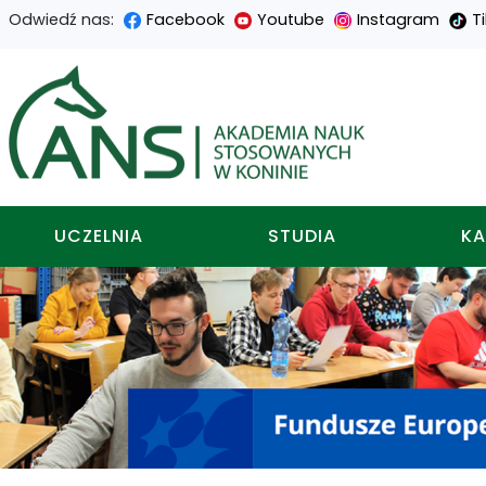
Odwiedź nas:
Facebook
Youtube
Instagram
T
Przejdź
Przejdź
Przejdź
Przejdź
do
do
do
do
Akademia nauk stosowa
treści
menu
wyszukiwarki
mapy
głównej
nawigacyjnego
strony
UCZELNIA
STUDIA
KA