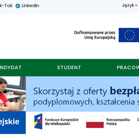
Język
ik-Tok
LinkedIn
nych w koninie
NDYDAT
STUDENT
PRACO