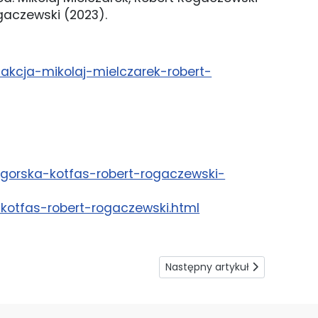
gaczewski (2023).
akcja-mikolaj-mielczarek-robert-
igorska-kotfas-robert-rogaczewski-
kotfas-robert-rogaczewski.html
Następny artykuł: Ile twarzy m
Następny artykuł