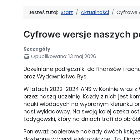
Jesteś tutaj:
Start
Aktualności
Cyfrowe 
Cyfrowe wersje naszych 
Szczegóły
Opublikowano: 13 maj 2026
Uczelniane podręczniki do finansów i rachu
oraz Wydawnictwa Rys.
W latach 2022-2024 ANS w Koninie wraz 
przez naszą uczelnię. Każdy z nich jest k
nauki wiodących na wybranym kierunku prze
nasi wykładowcy. Na swoją kolej czeka osta
Łodygowski, który na dniach trafi do obróbk
Ponieważ papierowe nakłady dwóch książek,
dostępne w wersji elektronicznej. To „Fina