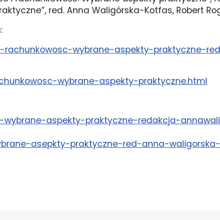
raktyczne”, red. Anna Waligórska-Kotfas, Robert Ro
:
e-i-rachunkowosc-wybrane-aspekty-praktyczne-red
rachunkowosc-wybrane-aspekty-praktyczne.html
yka-wybrane-aspekty-praktyczne-redakcja-annawal
ybrane-asepkty-praktyczne-red-anna-waligorska-