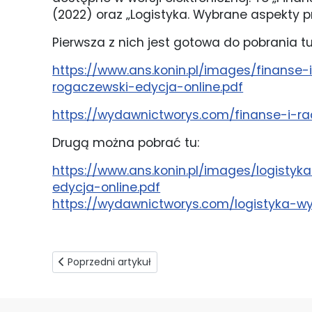
(2022) oraz „Logistyka. Wybrane aspekty p
Pierwsza z nich jest gotowa do pobrania tu
https://www.ans.konin.pl/images/finans
rogaczewski-edycja-online.pdf
https://wydawnictworys.com/finanse-i-
Drugą można pobrać tu:
https://www.ans.konin.pl/images/logist
edycja-online.pdf
https://wydawnictworys.com/logistyka-w
Poprzedni artykuł: Jak budować relacje z klientem
Poprzedni artykuł