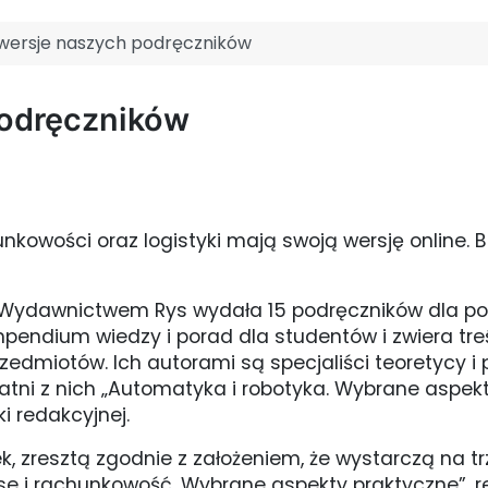
wersje naszych podręczników
podręczników
nkowości oraz logistyki mają swoją wersję online. 
z Wydawnictwem Rys wydała 15 podręczników dla p
ompendium wiedzy i porad dla studentów i zwiera t
dmiotów. Ich autorami są specjaliści teoretycy i pr
tni z nich „Automatyka i robotyka. Wybrane aspekty
i redakcyjnej.
 zresztą zgodnie z założeniem, że wystarczą na trzy
nse i rachunkowość. Wybrane aspekty praktyczne”, r