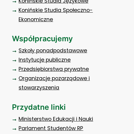
Konińskie Studia Językowe
Konińskie Studia Społeczno-
Ekonomiczne
Współpracujemy
Szkoły ponadpodstawowe
Instytucje publiczne
Przedsiębiorstwa prywatne
Organizacje pozarządowe i
stowarzyszenia
Przydatne linki
Ministerstwo Edukacji i Nauki
Parlament Studentów RP