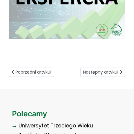
Poprzedni artykuł: Studia z PWiK-iem
Następny artykuł: Dualna
Poprzedni artykuł
Następny artykuł
Polecamy
Uniwersytet Trzeciego Wieku