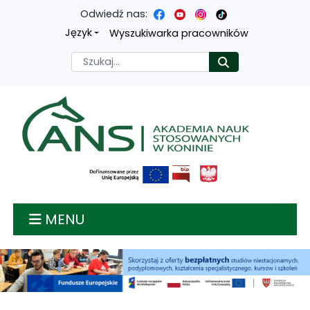
Odwiedź nas:
Przejdź
Przejdź
Przejdź
Przejdź
Język
Wyszukiwarka pracowników
do
do
do
do
Szukaj
Rozpocznij
treści
menu
wyszukiwarki
mapy
głównej
nawigacyjnego
strony
Akademia nauk stosow
MENU