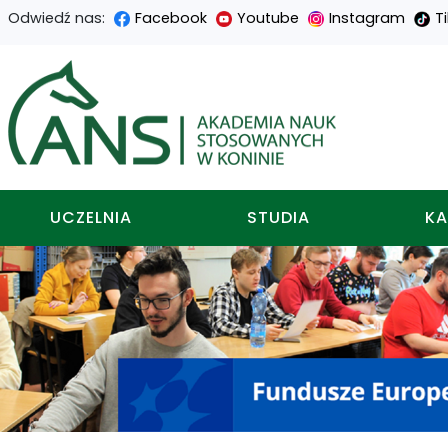
Odwiedź nas:
Facebook
Youtube
Instagram
T
Przejdź
Przejdź
Przejdź
Przejdź
do
do
do
do
Akademia nauk stosowa
treści
menu
wyszukiwarki
mapy
głównej
nawigacyjnego
strony
UCZELNIA
STUDIA
KA