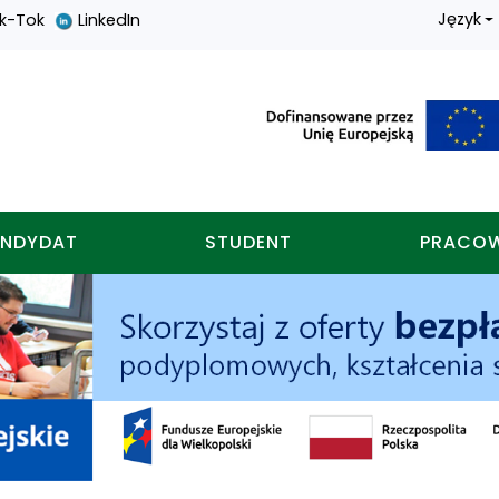
Język
ik-Tok
LinkedIn
nych w koninie
NDYDAT
STUDENT
PRACO