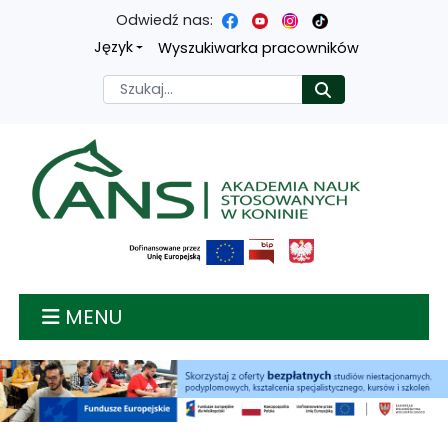
Odwiedź nas:
Przejdź
Przejdź
Przejdź
Przejdź
Język
Wyszukiwarka pracowników
do
do
do
do
Szukaj
Rozpocznij
treści
menu
wyszukiwarki
mapy
głównej
nawigacyjnego
strony
Akademia nauk stosow
MENU