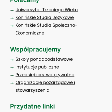
Uniwersytet Trzeciego Wieku
Konińskie Studia Językowe
Konińskie Studia Społeczno-
Ekonomiczne
Współpracujemy
Szkoły ponadpodstawowe
Instytucje publiczne
Przedsiębiorstwa prywatne
Organizacje pozarządowe i
stowarzyszenia
Przydatne linki