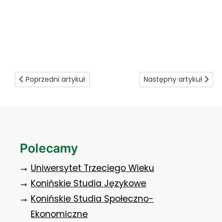
Jak mówić, by się usłyszeć (4)
Poprzedni artykuł: Godziny Rektorskie
Następny artykuł: Jak
Poprzedni artykuł
Następny artykuł
Polecamy
Uniwersytet Trzeciego Wieku
Konińskie Studia Językowe
Konińskie Studia Społeczno-
Ekonomiczne