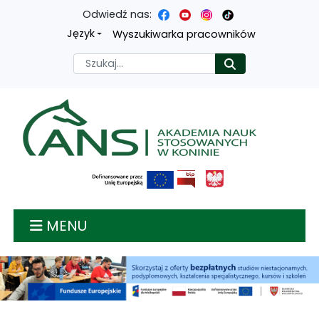
Odwiedź nas:
Przejdź
Przejdź
Przejdź
Przejdź
Język
Wyszukiwarka pracowników
do
do
do
do
Szukaj
Rozpocznij
treści
menu
wyszukiwarki
mapy
głównej
nawigacyjnego
strony
Akademia nauk stosow
MENU