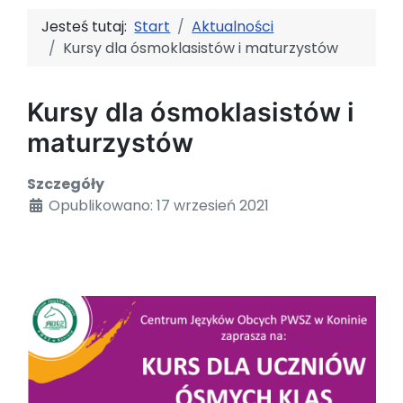
Jesteś tutaj:
Start
Aktualności
Kursy dla ósmoklasistów i maturzystów
Kursy dla ósmoklasistów i
maturzystów
Szczegóły
Opublikowano: 17 wrzesień 2021
Ósmoklasisto i Maturzysto
,
Centrum Języków
Obcych Państwowej Wyższej Szkoły Zawodowej
w Koninie
zaprasza na kursy.