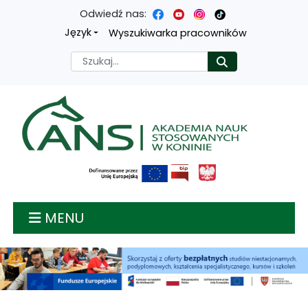
Odwiedź nas:
Przejdź
Przejdź
Przejdź
Przejdź
Język
Wyszukiwarka pracowników
do
do
do
do
Szukaj
Rozpocznij
treści
menu
wyszukiwarki
mapy
głównej
nawigacyjnego
strony
Akademia nauk stosow
MENU