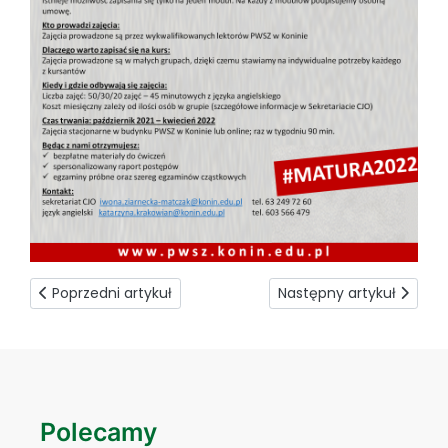
Poprzedni artykuł: Kolejna współpraca
Następny artykuł: Bliżej 
Poprzedni artykuł
Następny artykuł
Polecamy