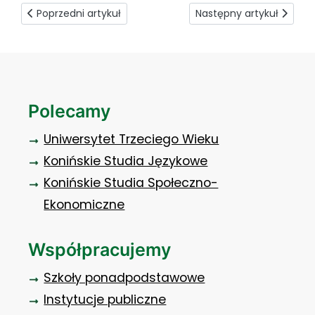
Poprzedni artykuł: Recepta na biznes - „Czwartkowe spotka
Następny artykuł: Bezpła
Poprzedni artykuł
Następny artykuł
Polecamy
Uniwersytet Trzeciego Wieku
Konińskie Studia Językowe
Konińskie Studia Społeczno-
Ekonomiczne
Współpracujemy
Szkoły ponadpodstawowe
Instytucje publiczne