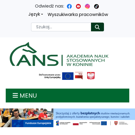
Odwiedź nas:
Przejdź
Przejdź
Przejdź
Przejdź
Język
Wyszukiwarka pracowników
do
do
do
do
Szukaj
Rozpocznij
treści
menu
wyszukiwarki
mapy
głównej
nawigacyjnego
strony
Akademia nauk stosow
MENU