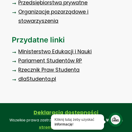
Przedsiębiorstwa prywatne
Organizacje pozarządowe i
stowarzyszenia
Przydatne linki
Ministerstwo Edukacji i Nauki
Parlament Studentów RP
Rzecznik Praw Studenta
dlaStudenta.pl
Deklaracja dostępności
Kliknij tutaj żeby uzyskać
Wszelkie prawa zastrzeżone ©. Projekt i realizacja:
Webkon
informację
!
.
strony internetowe konin