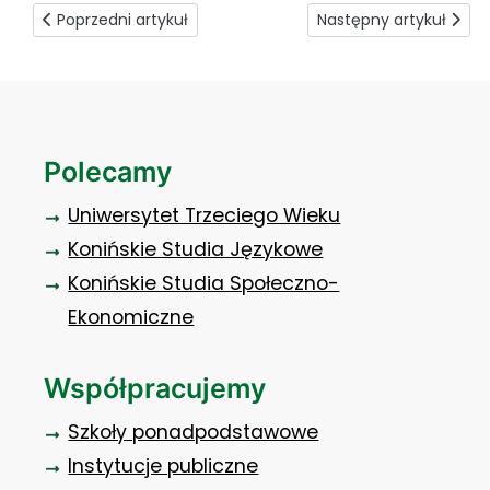
Poprzedni artykuł: Zaprogramują i wytoczą
Następny artykuł: Eras
Poprzedni artykuł
Następny artykuł
Polecamy
Uniwersytet Trzeciego Wieku
Konińskie Studia Językowe
Konińskie Studia Społeczno-
Ekonomiczne
Współpracujemy
Szkoły ponadpodstawowe
Instytucje publiczne