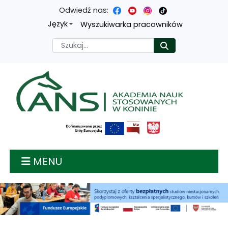
Odwiedź nas:
Przejdź
Przejdź
Przejdź
Przejdź
Język
Wyszukiwarka pracowników
do
do
do
do
Szukaj
Rozpocznij
treści
menu
wyszukiwarki
mapy
głównej
nawigacyjnego
strony
Akademia nauk stosow
MENU