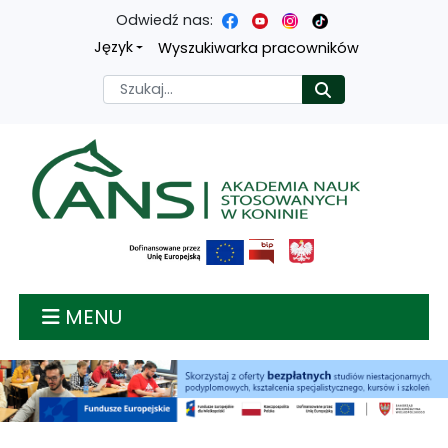
Odwiedź nas:
Przejdź
Przejdź
Przejdź
Przejdź
Język
Wyszukiwarka pracowników
do
do
do
do
Szukaj
Rozpocznij
treści
menu
wyszukiwarki
mapy
głównej
nawigacyjnego
strony
Akademia nauk stosow
MENU