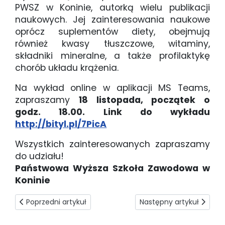
PWSZ w Koninie, autorką wielu publikacji
naukowych. Jej zainteresowania naukowe
oprócz suplementów diety, obejmują
również kwasy tłuszczowe, witaminy,
składniki mineralne, a także profilaktykę
chorób układu krążenia.
Na wykład online w aplikacji MS Teams,
zapraszamy
18 listopada, początek o
godz. 18.00. Link do wykładu
http://bityl.pl/7PicA
Wszystkich zainteresowanych zapraszamy
do udziału!
Państwowa Wyższa Szkoła Zawodowa w
Koninie
Poprzedni artykuł: W zupełnie nowe strony
Następny artykuł: Nie ty
Poprzedni artykuł
Następny artykuł