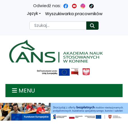
Odwiedź nas:
Przejdź
Przejdź
Przejdź
Przejdź
Język
Wyszukiwarka pracowników
do
do
do
do
Szukaj
Rozpocznij
treści
menu
wyszukiwarki
mapy
głównej
nawigacyjnego
strony
Akademia nauk stosow
MENU