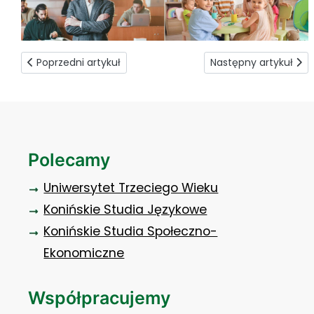
Poprzedni artykuł: Przedłużona rekrutacja na bezpłatne kurs
Następny artykuł: O 
Poprzedni artykuł
Następny artykuł
Polecamy
Uniwersytet Trzeciego Wieku
Konińskie Studia Językowe
Konińskie Studia Społeczno-
Ekonomiczne
Współpracujemy