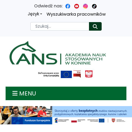
Odwiedź nas:
Przejdź
Przejdź
Przejdź
Przejdź
Język
Wyszukiwarka pracowników
do
do
do
do
Szukaj
Rozpocznij
treści
menu
wyszukiwarki
mapy
głównej
nawigacyjnego
strony
Akademia nauk stosow
MENU