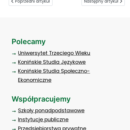
Poprzedni artykuł: Przygotowanie do pomagania
Następny artykuł: Muz
Poprzedni artykuł
Następny artykuł
Polecamy
Uniwersytet Trzeciego Wieku
Konińskie Studia Językowe
Konińskie Studia Społeczno-
Ekonomiczne
Współpracujemy
Szkoły ponadpodstawowe
Instytucje publiczne
Przedsiębiorstwa prywatne