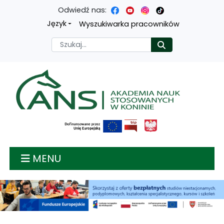
Odwiedź nas:
Przejdź
Przejdź
Przejdź
Przejdź
Język
Wyszukiwarka pracowników
do
do
do
do
Szukaj
Rozpocznij
treści
menu
wyszukiwarki
mapy
głównej
nawigacyjnego
strony
Akademia nauk stosow
MENU