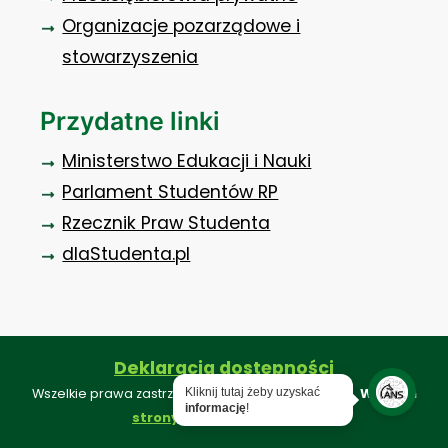
Organizacje pozarządowe i
stowarzyszenia
Przydatne linki
Ministerstwo Edukacji i Nauki
Parlament Studentów RP
Rzecznik Praw Studenta
dlaStudenta.pl
Deklaracja dostępności
Kliknij tutaj żeby uzyskać
Wszelkie prawa zastrzeżone ©. Projekt i realizacja:
Webkon
informację
!
.
strony internetowe konin