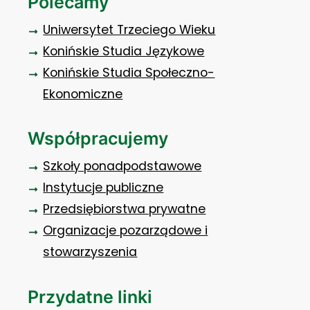
Polecamy
Uniwersytet Trzeciego Wieku
Konińskie Studia Językowe
Konińskie Studia Społeczno-
Ekonomiczne
Współpracujemy
Szkoły ponadpodstawowe
Instytucje publiczne
Przedsiębiorstwa prywatne
Organizacje pozarządowe i
stowarzyszenia
Przydatne linki