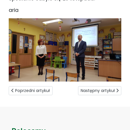
aria
Poprzedni artykuł: Mikołajkowy tydzień pomocy
Następny artykuł: Więcej
Poprzedni artykuł
Następny artykuł