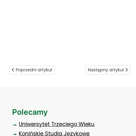
zajęcia praktyczne wykorzystanie kodów EAN
Poprzedni artykuł: Studenci w PESA Bydgoszcz SA
Następny artykuł: Koni
Poprzedni artykuł
Następny artykuł
Polecamy
Uniwersytet Trzeciego Wieku
Konińskie Studia Językowe