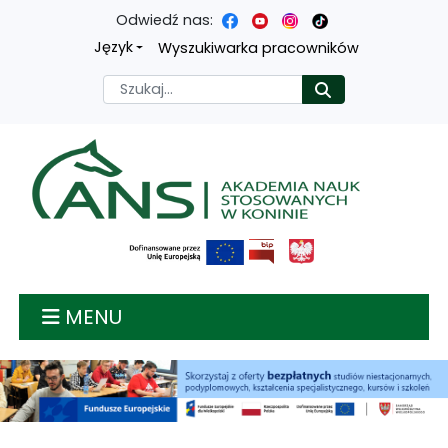
Odwiedź nas:
Przejdź
Przejdź
Przejdź
Przejdź
Język
Wyszukiwarka pracowników
do
do
do
do
Szukaj
Rozpocznij
treści
menu
wyszukiwarki
mapy
głównej
nawigacyjnego
strony
Akademia nauk stosow
MENU