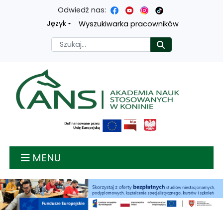
Odwiedź nas:
Przejdź
Przejdź
Przejdź
Przejdź
Język
Wyszukiwarka pracowników
do
do
do
do
Szukaj
Rozpocznij
treści
menu
wyszukiwarki
mapy
głównej
nawigacyjnego
strony
Akademia nauk stosow
MENU