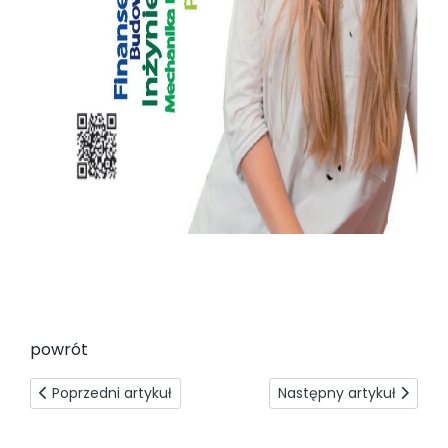
powrót
Poprzedni artykuł: Wielojęzyczność i międzykulturowość
Następny artykuł: Nowy 
Poprzedni artykuł
Następny artykuł