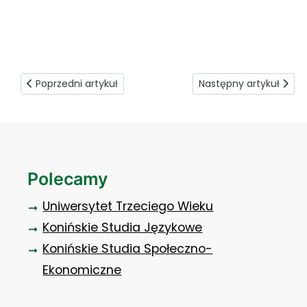
sztandar Rocznica wybuchu II wojny światowej
Poprzedni artykuł: Zaszczep się na uczelni
Następny artykuł: USOS
Poprzedni artykuł
Następny artykuł
Polecamy
Uniwersytet Trzeciego Wieku
Konińskie Studia Językowe
Konińskie Studia Społeczno-
Ekonomiczne