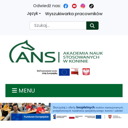
Odwiedź nas:
Przejdź
Przejdź
Przejdź
Przejdź
Język
Wyszukiwarka pracowników
do
do
do
do
Szukaj
Rozpocznij
treści
menu
wyszukiwarki
mapy
głównej
nawigacyjnego
strony
Akademia nauk stosow
MENU