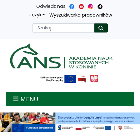
Odwiedź nas:
Przejdź
Przejdź
Przejdź
Przejdź
Język
Wyszukiwarka pracowników
do
do
do
do
Szukaj
Rozpocznij
treści
menu
wyszukiwarki
mapy
głównej
nawigacyjnego
strony
Akademia nauk stosow
MENU