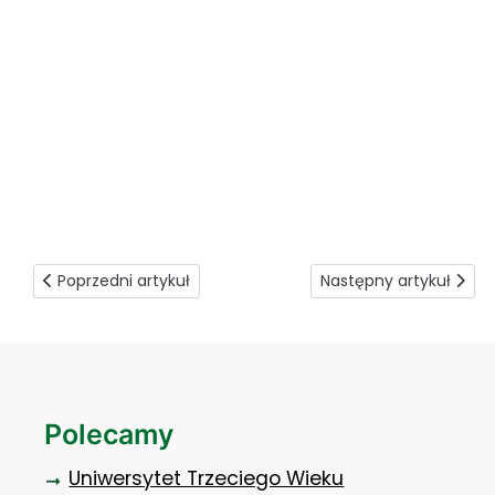
podsumowanie czwartkowych spotkań z akademią 1
Poprzedni artykuł: ANS stawia na ciekawych i kreatywnych
Następny artykuł: Pot
Poprzedni artykuł
Następny artykuł
Polecamy
Uniwersytet Trzeciego Wieku