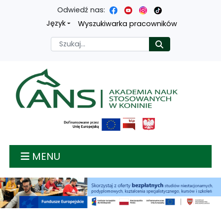
Odwiedź nas:
Przejdź
Przejdź
Przejdź
Przejdź
Język
Wyszukiwarka pracowników
do
do
do
do
Szukaj
Rozpocznij
treści
menu
wyszukiwarki
mapy
głównej
nawigacyjnego
strony
Akademia nauk stosow
MENU