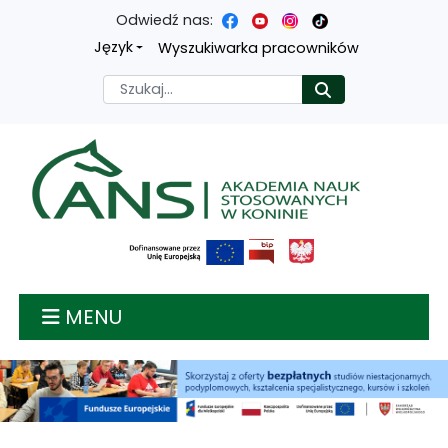
Odwiedź nas:
Przejdź
Przejdź
Przejdź
Przejdź
Język
Wyszukiwarka pracowników
do
do
do
do
Szukaj
Rozpocznij
treści
menu
wyszukiwarki
mapy
głównej
nawigacyjnego
strony
Akademia nauk stosow
MENU