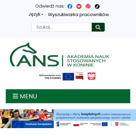
Odwiedź nas:
Przejdź
Przejdź
Przejdź
Przejdź
Język
Wyszukiwarka pracowników
do
do
do
do
Szukaj
Rozpocznij
treści
menu
wyszukiwarki
mapy
głównej
nawigacyjnego
strony
Akademia nauk stosow
MENU