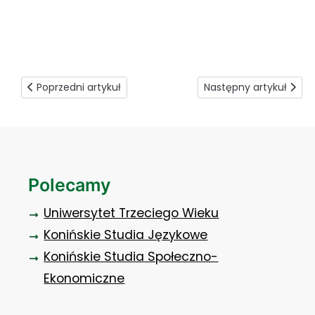
spotkanie z młodzieżą z Ukrainy 6
Poprzedni artykuł: Dieta i jej wpływ na starzenie - „Czwar
Następny artykuł: Wype
Poprzedni artykuł
Następny artykuł
Polecamy
Uniwersytet Trzeciego Wieku
Konińskie Studia Językowe
Konińskie Studia Społeczno-
Ekonomiczne