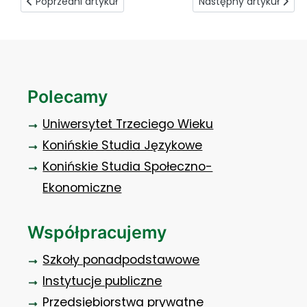
Poprzedni artykuł: Współpraca polsko-chińska
Następny artykuł: Cuk
Poprzedni artykuł
Następny artykuł
Polecamy
Uniwersytet Trzeciego Wieku
Konińskie Studia Językowe
Konińskie Studia Społeczno-
Ekonomiczne
Współpracujemy
Szkoły ponadpodstawowe
Instytucje publiczne
Przedsiębiorstwa prywatne