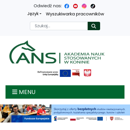
Odwiedź nas:
Przejdź
Przejdź
Przejdź
Przejdź
Język
Wyszukiwarka pracowników
do
do
do
do
Szukaj
Rozpocznij
treści
menu
wyszukiwarki
mapy
głównej
nawigacyjnego
strony
Akademia nauk stosow
MENU