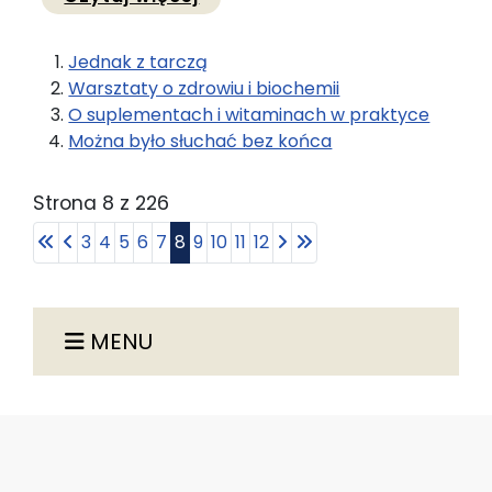
Jednak z tarczą
Warsztaty o zdrowiu i biochemii
O suplementach i witaminach w praktyce
Można było słuchać bez końca
Strona 8 z 226
3
4
5
6
7
8
9
10
11
12
MENU