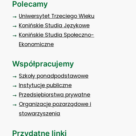
Polecamy
Uniwersytet Trzeciego Wieku
Konińskie Studia Językowe
Konińskie Studia Społeczno-
Ekonomiczne
Współpracujemy
Szkoły ponadpodstawowe
Instytucje publiczne
Przedsiębiorstwa prywatne
Organizacje pozarządowe i
stowarzyszenia
Przydatne linki