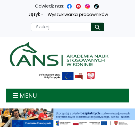
Odwiedź nas:
Przejdź
Przejdź
Przejdź
Przejdź
Język
Wyszukiwarka pracowników
do
do
do
do
Szukaj
Rozpocznij
treści
menu
wyszukiwarki
mapy
głównej
nawigacyjnego
strony
Akademia nauk stosow
MENU