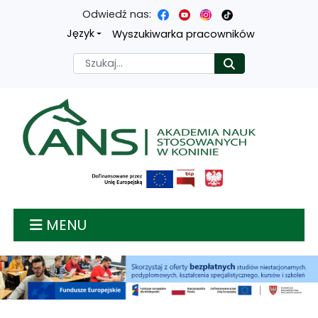
Odwiedź nas:
Przejdź
Przejdź
Przejdź
Przejdź
Język
Wyszukiwarka pracowników
do
do
do
do
Szukaj
Rozpocznij
treści
menu
wyszukiwarki
mapy
głównej
nawigacyjnego
strony
Akademia nauk stosow
MENU