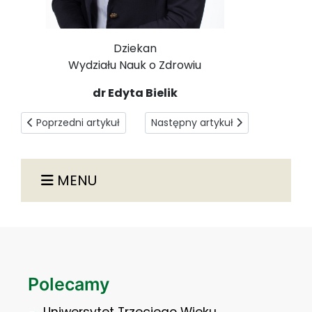
Dziekan
Wydziału Nauk o Zdrowiu
dr Edyta Bielik
Poprzedni artykuł: Kontakt
Następny artykuł: O wydziale
Poprzedni artykuł
Następny artykuł
MENU
Polecamy