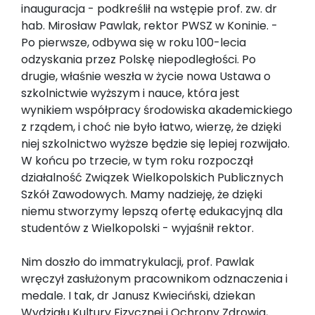
inauguracja - podkreślił na wstępie prof. zw. dr
hab. Mirosław Pawlak, rektor PWSZ w Koninie. -
Po pierwsze, odbywa się w roku 100-lecia
odzyskania przez Polskę niepodległości. Po
drugie, właśnie weszła w życie nowa Ustawa o
szkolnictwie wyższym i nauce, która jest
wynikiem współpracy środowiska akademickiego
z rządem, i choć nie było łatwo, wierzę, że dzięki
niej szkolnictwo wyższe będzie się lepiej rozwijało.
W końcu po trzecie, w tym roku rozpoczął
działalność Związek Wielkopolskich Publicznych
Szkół Zawodowych. Mamy nadzieję, że dzięki
niemu stworzymy lepszą ofertę edukacyjną dla
studentów z Wielkopolski - wyjaśnił rektor.
Nim doszło do immatrykulacji, prof. Pawlak
wręczył zasłużonym pracownikom odznaczenia i
medale. I tak, dr Janusz Kwieciński, dziekan
Wydziału Kultury Fizycznej i Ochrony Zdrowia,