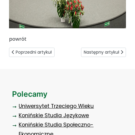
powrót
Poprzedni artykuł: Inauguracja Roku Akademickiego 2018/
Następny artykuł: Dzień
Poprzedni artykuł
Następny artykuł
Polecamy
Uniwersytet Trzeciego Wieku
Konińskie Studia Językowe
Konińskie Studia Społeczno-
Ekonomiczne