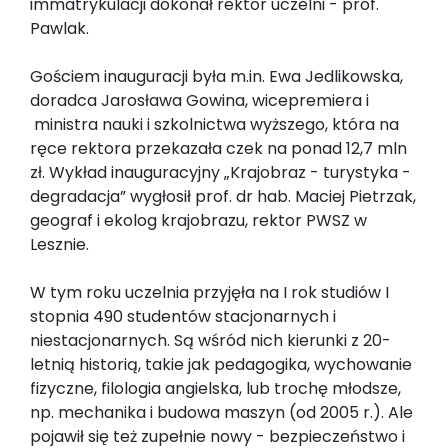
immatrykulacji dokonał rektor uczelni - prof.
Pawlak.
Gościem inauguracji była m.in. Ewa Jedlikowska,
doradca Jarosława Gowina, wicepremiera i
ministra nauki i szkolnictwa wyższego, która na
ręce rektora przekazała czek na ponad 12,7 mln
zł. Wykład inauguracyjny „Krajobraz - turystyka -
degradacja” wygłosił prof. dr hab. Maciej Pietrzak,
geograf i ekolog krajobrazu, rektor PWSZ w
Lesznie.
W tym roku uczelnia przyjęła na I rok studiów I
stopnia 490 studentów stacjonarnych i
niestacjonarnych. Są wśród nich kierunki z 20-
letnią historią, takie jak pedagogika, wychowanie
fizyczne, filologia angielska, lub trochę młodsze,
np. mechanika i budowa maszyn (od 2005 r.). Ale
pojawił się też zupełnie nowy - bezpieczeństwo i