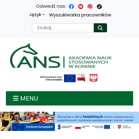
Odwiedź nas:
Przejdź
Przejdź
Przejdź
Przejdź
Język
Wyszukiwarka pracowników
do
do
do
do
Szukaj
Rozpocznij
treści
menu
wyszukiwarki
mapy
głównej
nawigacyjnego
strony
Akademia nauk stosow
MENU