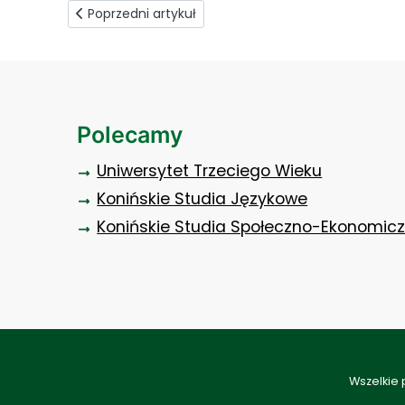
Poprzedni artykuł: W trosce o potrzeby dzieci
Poprzedni artykuł
Polecamy
Uniwersytet Trzeciego Wieku
Konińskie Studia Językowe
Konińskie Studia Społeczno-Ekonomic
Wszelkie 