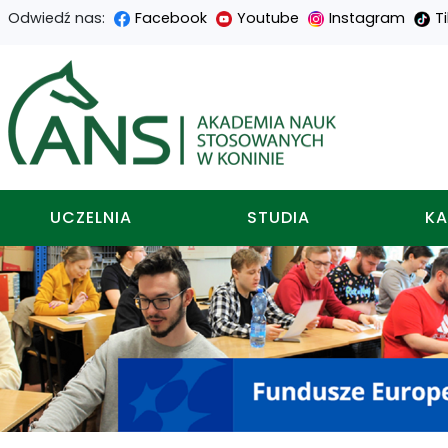
Odwiedź nas:
Facebook
Youtube
Instagram
T
Przejdź
Przejdź
Przejdź
Przejdź
do
do
do
do
Akademia nauk stosowa
treści
menu
wyszukiwarki
mapy
głównej
nawigacyjnego
strony
UCZELNIA
STUDIA
KA