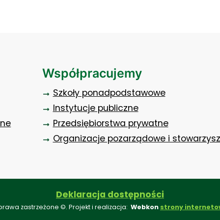
Współpracujemy
Szkoły ponadpodstawowe
Instytucje publiczne
zne
Przedsiębiorstwa prywatne
Organizacje pozarządowe i stowarzys
Deklaracja dostępności
prawa zastrzeżone ©. Projekt i realizacja:
Webkon
strony interneto