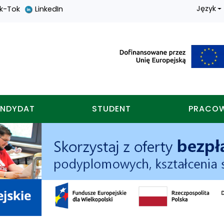
Język
ik-Tok
LinkedIn
nych w koninie
NDYDAT
STUDENT
PRACO