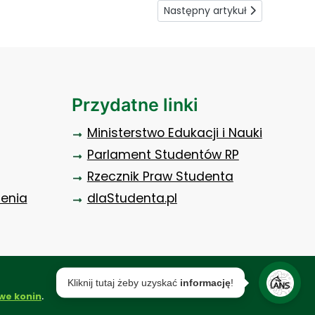
Następny artykuł: W sprawie te
Następny artykuł
Przydatne linki
Ministerstwo Edukacji i Nauki
Parlament Studentów RP
Rzecznik Praw Studenta
zenia
dlaStudenta.pl
.
we konin