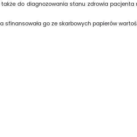
 także do diagnozowania stanu zdrowia pacjenta
lnia sfinansowała go ze skarbowych papierów warto
y
zajęcia na nowym sprzecie - interaktywny mobilny
stół anatomiczny (8)