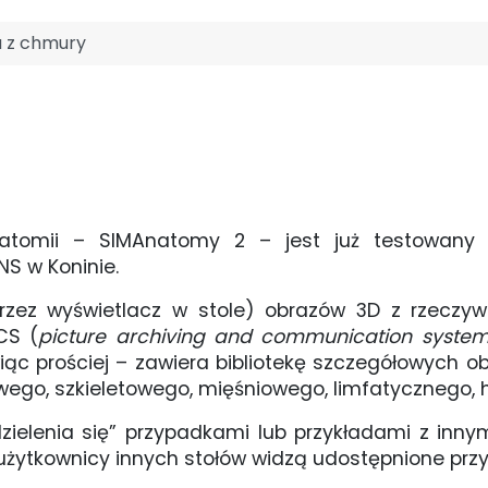
 z chmury
atomii – SIMAnatomy 2 – jest już testowany pr
NS w Koninie.
przez wyświetlacz w stole) obrazów 3D z rzeczy
CS (
picture archiving and communication syste
iąc prościej – zawiera bibliotekę szczegółowych 
wego, szkieletowego, mięśniowego, limfatycznego,
zielenia się” przypadkami lub przykładami z in
użytkownicy innych stołów widzą udostępnione przy