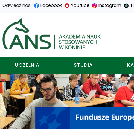
Odwiedź nas:
Facebook
Youtube
Instagram
T
Przejdź
Przejdź
Przejdź
Przejdź
do
do
do
do
Akademia nauk stosowa
treści
menu
wyszukiwarki
mapy
głównej
nawigacyjnego
strony
UCZELNIA
STUDIA
KA