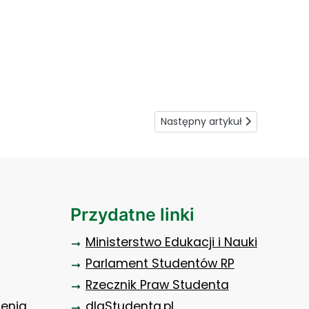
Następny artykuł: Czysta gra o
Następny artykuł
Przydatne linki
Ministerstwo Edukacji i Nauki
Parlament Studentów RP
Rzecznik Praw Studenta
zenia
dlaStudenta.pl