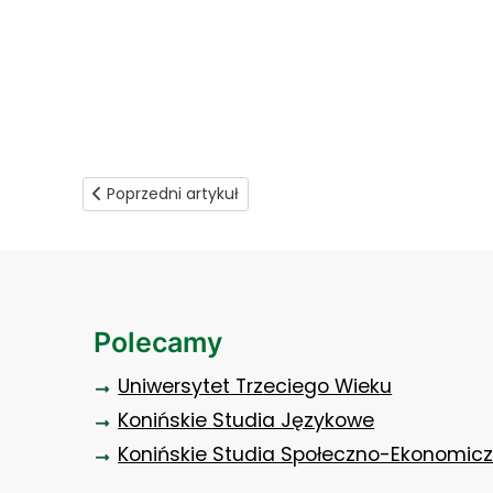
zajęcia na nowym sprzecie - interaktywny mobiln
stół anatomiczny (7)
Poprzedni artykuł: IV edycja warsztatów dla przyszł
Poprzedni artykuł
Polecamy
Uniwersytet Trzeciego Wieku
Konińskie Studia Językowe
Konińskie Studia Społeczno-Ekonomic