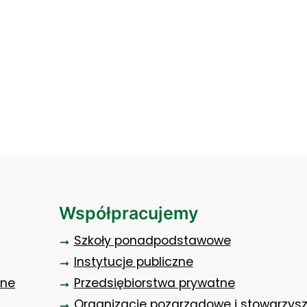
y
ych księgowych
Współpracujemy
Szkoły ponadpodstawowe
Instytucje publiczne
zne
Przedsiębiorstwa prywatne
Organizacje pozarządowe i stowarzys