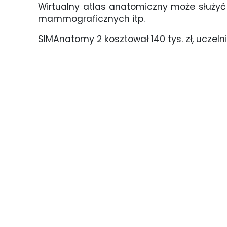
Wirtualny atlas anatomiczny może służyć
mammograficznych itp.
SIMAnatomy 2 kosztował 140 tys. zł, ucze
zajęcia na nowym sprzecie - interaktywny mobiln
stół anatomiczny (6)