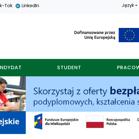
Język
ik-Tok
LinkedIn
nych w koninie
NDYDAT
STUDENT
PRACO