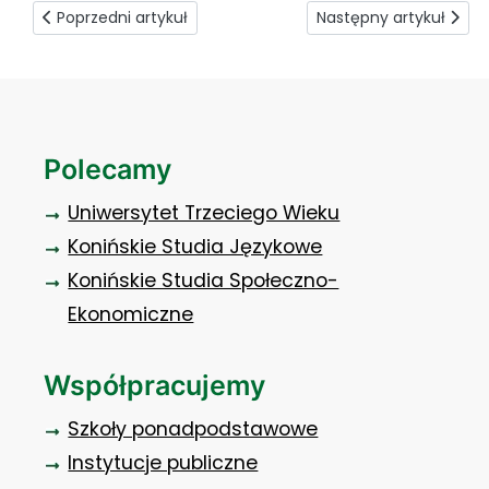
Poprzedni artykuł: Doktorat z nauk o polityce i administracj
Następny artykuł: „Szk
Poprzedni artykuł
Następny artykuł
Polecamy
Uniwersytet Trzeciego Wieku
Konińskie Studia Językowe
Konińskie Studia Społeczno-
Ekonomiczne
Współpracujemy
Szkoły ponadpodstawowe
Instytucje publiczne