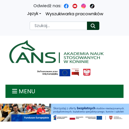
Odwiedź nas:
Przejdź
Przejdź
Przejdź
Przejdź
Język
Wyszukiwarka pracowników
do
do
do
do
Szukaj
Rozpocznij
treści
menu
wyszukiwarki
mapy
głównej
nawigacyjnego
strony
Akademia nauk stosow
MENU