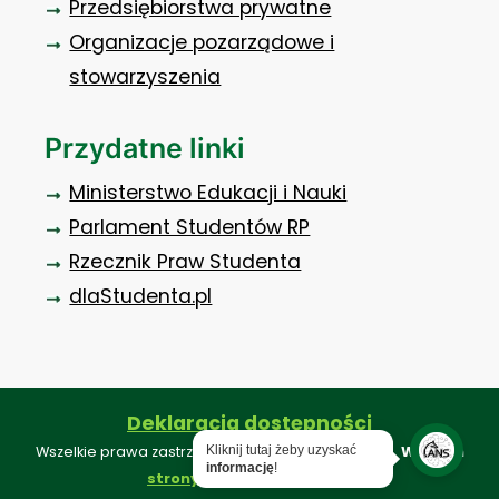
Przedsiębiorstwa prywatne
Organizacje pozarządowe i
stowarzyszenia
Przydatne linki
Ministerstwo Edukacji i Nauki
Parlament Studentów RP
Rzecznik Praw Studenta
dlaStudenta.pl
Deklaracja dostępności
Kliknij tutaj żeby uzyskać
Wszelkie prawa zastrzeżone ©. Projekt i realizacja:
Webkon
informację
!
.
strony internetowe konin