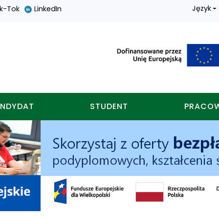
Język
ik-Tok
LinkedIn
nych w koninie
NDYDAT
STUDENT
PRACO