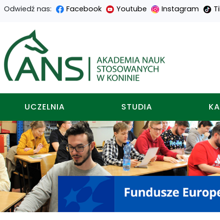
Odwiedź nas:
Facebook
Youtube
Instagram
T
Przejdź
Przejdź
Przejdź
Przejdź
do
do
do
do
Akademia nauk stosowa
treści
menu
wyszukiwarki
mapy
głównej
nawigacyjnego
strony
UCZELNIA
STUDIA
KA