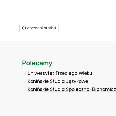
wspołpraca z firmą KRAMP
Poprzedni artykuł: Nauka na innym poziomie
Poprzedni artykuł
Polecamy
Uniwersytet Trzeciego Wieku
Konińskie Studia Językowe
Konińskie Studia Społeczno-Ekonomic