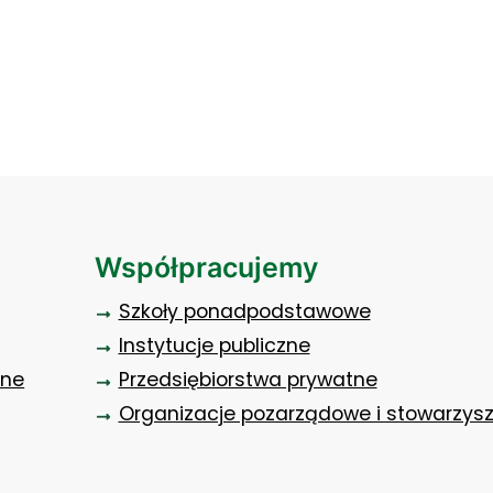
Współpracujemy
Szkoły ponadpodstawowe
Instytucje publiczne
zne
Przedsiębiorstwa prywatne
Organizacje pozarządowe i stowarzys