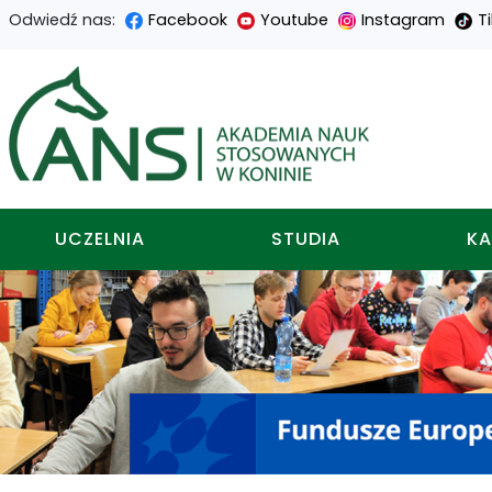
Odwiedź nas:
Facebook
Youtube
Instagram
T
Przejdź
Przejdź
Przejdź
Przejdź
do
do
do
do
Akademia nauk stosowa
treści
menu
wyszukiwarki
mapy
głównej
nawigacyjnego
strony
UCZELNIA
STUDIA
KA