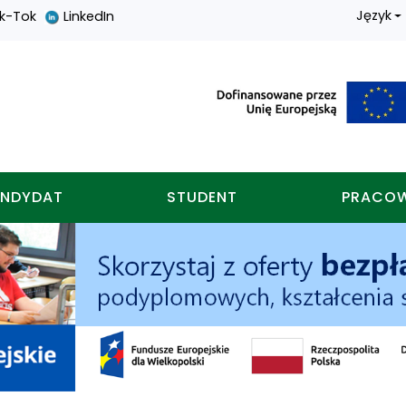
Język
ik-Tok
LinkedIn
nych w koninie
NDYDAT
STUDENT
PRACO