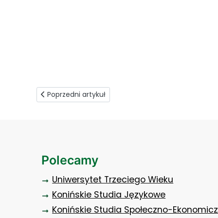
uczestnicy dnia adaptacyjnego
Poprzedni artykuł: Wolny dzień, wolne godziny
Poprzedni artykuł
Polecamy
Uniwersytet Trzeciego Wieku
Konińskie Studia Językowe
Konińskie Studia Społeczno-Ekonomic