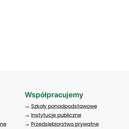
witamy na uczelni - dzień adaptacyjny
Współpracujemy
Szkoły ponadpodstawowe
Instytucje publiczne
zne
Przedsiębiorstwa prywatne