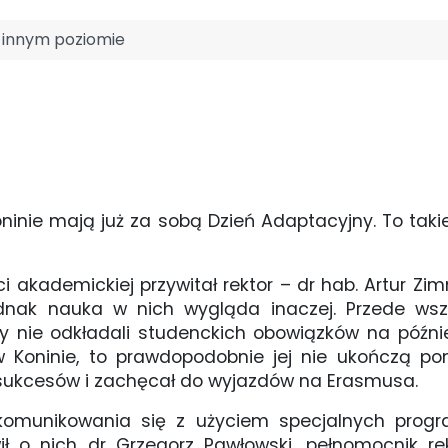
 innym poziomie
inie mają już za sobą Dzień Adaptacyjny. To takie
akademickiej przywitał rektor – dr hab. Artur Zimny
jednak nauka w nich wygląda inaczej. Przede w
by nie odkładali studenckich obowiązków na późni
 Koninie, to prawdopodobnie jej nie ukończą po
ł sukcesów i zachęcał do wyjazdów na Erasmusa.
omunikowania się z użyciem specjalnych progra
 o nich dr Grzegorz Pawłowski, pełnomocnik rekt