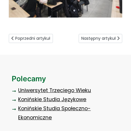
Poprzedni artykuł: Spotkanie z teatrem i sztuką życia
Następny artykuł: Odeszł
Poprzedni artykuł
Następny artykuł
Polecamy
Uniwersytet Trzeciego Wieku
Konińskie Studia Językowe
Konińskie Studia Społeczno-
Ekonomiczne