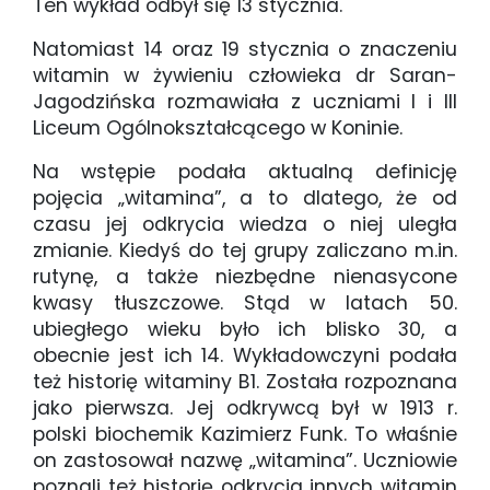
Ten wykład odbył się 13 stycznia.
Natomiast 14 oraz 19 stycznia o znaczeniu
witamin w żywieniu człowieka dr Saran-
Jagodzińska rozmawiała z uczniami I i III
Liceum Ogólnokształcącego w Koninie.
Na wstępie podała aktualną definicję
pojęcia „witamina”, a to dlatego, że od
czasu jej odkrycia wiedza o niej uległa
zmianie. Kiedyś do tej grupy zaliczano m.in.
rutynę, a także niezbędne nienasycone
kwasy tłuszczowe. Stąd w latach 50.
ubiegłego wieku było ich blisko 30, a
obecnie jest ich 14. Wykładowczyni podała
też historię witaminy B1. Została rozpoznana
jako pierwsza. Jej odkrywcą był w 1913 r.
polski biochemik Kazimierz Funk. To właśnie
on zastosował nazwę „witamina”. Uczniowie
poznali też historię odkrycia innych witamin