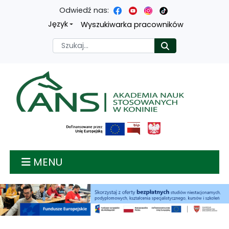
Odwiedź nas:
Przejdź
Przejdź
Przejdź
Przejdź
Język
Wyszukiwarka pracowników
do
do
do
do
Szukaj
Rozpocznij
treści
menu
wyszukiwarki
mapy
głównej
nawigacyjnego
strony
Akademia nauk stosow
MENU