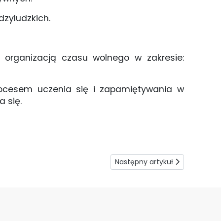
dzyludzkich.
z organizacją czasu wolnego w zakresie:
rocesem uczenia się i zapamiętywania w
a się.
Następny artykuł: Wschodnia 
Następny artykuł