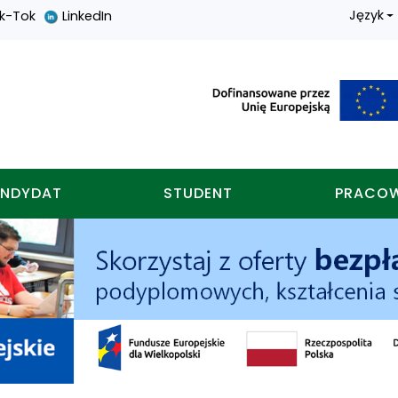
Język
ik-Tok
LinkedIn
nych w koninie
NDYDAT
STUDENT
PRACO