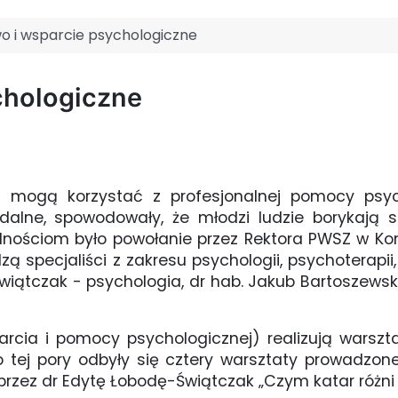
o i wsparcie psychologiczne
chologiczne
ni mogą korzystać z profesjonalnej pomocy psyc
zdalne, spowodowały, że młodzi ludzie borykają 
dnościom było powołanie przez Rektora PWSZ w Kon
 specjaliści z zakresu psychologii, psychoterapii
iątczak - psychologia, dr hab. Jakub Bartoszewski,
rcia i pomocy psychologicznej) realizują warszta
Do tej pory odbyły się cztery warsztaty prowadzon
rzez dr Edytę Łobodę-Świątczak „Czym katar różni s