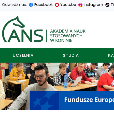
Odwiedź nas:
Facebook
Youtube
Instagram
T
Przejdź
Przejdź
Przejdź
Przejdź
do
do
do
do
Akademia nauk stosowa
treści
menu
wyszukiwarki
mapy
głównej
nawigacyjnego
strony
UCZELNIA
STUDIA
KA