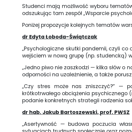
Studenci mają możliwość wyboru tematów
odszukując tam zespół „Wsparcie psycholo
Poniżej propozycje kolejnych tematów war
dr Edyta Łoboda-Świątczak
„Psychologiczne skutki pandemii, czyli co
wejściem w nową grupę (np. studencką) w
„Jedno piwo nie zaszkodzi — kilka słów o 
odporności na uzależnienie, a także porusz
„Czy stres może nas zniszczyć?” — po
krótkotrwałego obciążenia psychicznego 
podanie konkretnych strategii radzenia so
dr hab. Jakub Bartoszewski, prof. PWSZ
„Asertywność — budowa poczucia własn
sytuacjach trudnych społecznie oraz po