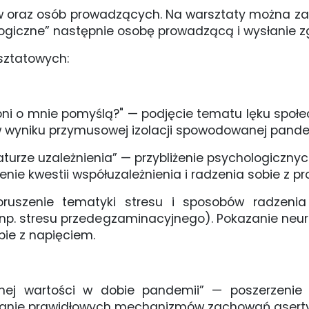
 oraz osób prowadzących. Na warsztaty można za
giczne” następnie osobę prowadzącą i wysłanie zg
sztatowych:
 oni o mnie pomyślą?" — podjęcie tematu lęku społ
 wyniku przymusowej izolacji spowodowanej pande
naturze uzależnienia” — przybliżenie psychologicz
enie kwestii współuzależnienia i radzenia sobie z pr
ruszenie tematyki stresu i sposobów radzenia
(np. stresu przedegzaminacyjnego). Pokazanie ne
bie z napięciem.
ej wartości w dobie pandemii” — poszerzenie w
znanie prawidłowych mechanizmów zachowań asert