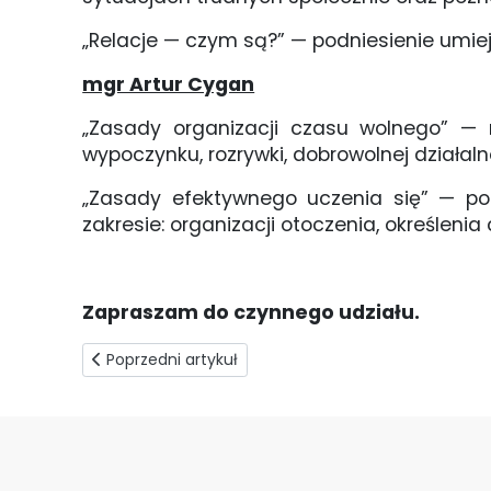
„Relacje — czym są?” — podniesienie umie
mgr Artur Cygan
„Zasady organizacji czasu wolnego” — r
wypoczynku, rozrywki, dobrowolnej działaln
„Zasady efektywnego uczenia się” — po
zakresie: organizacji otoczenia, określeni
Zapraszam do czynnego udziału.
Poprzedni artykuł: Przyszłość czekolady
Poprzedni artykuł