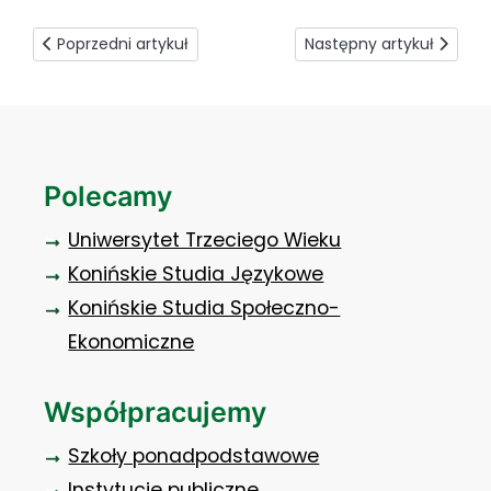
Poprzedni artykuł: Rachunkowość i podatki – akcja rekrutac
Następny artykuł: Gosp
Poprzedni artykuł
Następny artykuł
Polecamy
Uniwersytet Trzeciego Wieku
Konińskie Studia Językowe
Konińskie Studia Społeczno-
Ekonomiczne
Współpracujemy
Szkoły ponadpodstawowe
Instytucje publiczne