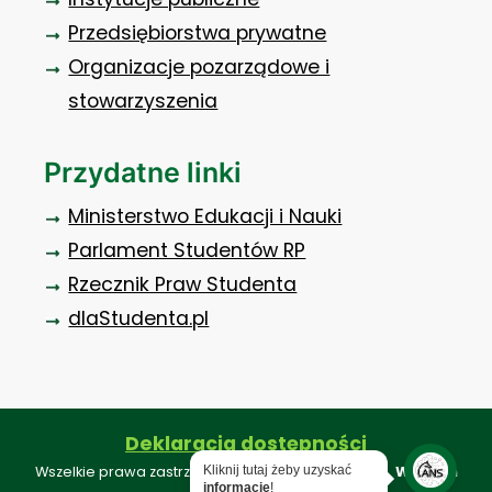
Przedsiębiorstwa prywatne
Organizacje pozarządowe i
stowarzyszenia
Przydatne linki
Ministerstwo Edukacji i Nauki
Parlament Studentów RP
Rzecznik Praw Studenta
dlaStudenta.pl
Deklaracja dostępności
Wszelkie prawa zastrzeżone ©. Projekt i realizacja:
Webkon
Kliknij tutaj żeby uzyskać
informację
!