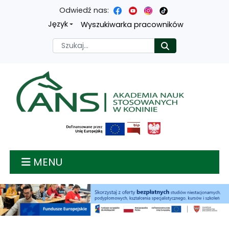
Odwiedź nas:
Przejdź
Przejdź
Przejdź
Przejdź
Język
Wyszukiwarka pracowników
do
do
do
do
Szukaj
Rozpocznij
treści
menu
wyszukiwarki
mapy
głównej
nawigacyjnego
strony
Akademia nauk stosow
MENU