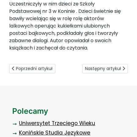
Uczestniczyły w nim dzieci ze Szkoły
Podstawowej nr 3 w Koninie . Dzieci świetnie się
bawiły wcielając się w rolę rolę aktorów
lalkowych operując kukiełkami ulubionych
postaci bajkowych, podkładały głos i tworzyły
zabawne dialogi. Autor opowiadał o swoich
książkach i zachęcał do czytania.
Poprzedni artykuł: Naprawdę duża satysfakcja
Następny artykuł: PWSZ 
Poprzedni artykuł
Następny artykuł
Polecamy
Uniwersytet Trzeciego Wieku
Konińskie Studia Językowe