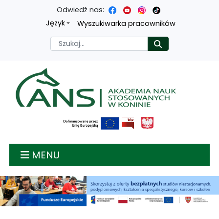
Odwiedź nas:
Przejdź
Przejdź
Przejdź
Przejdź
Język
Wyszukiwarka pracowników
do
do
do
do
Szukaj
Rozpocznij
treści
menu
wyszukiwarki
mapy
głównej
nawigacyjnego
strony
Akademia nauk stosow
MENU