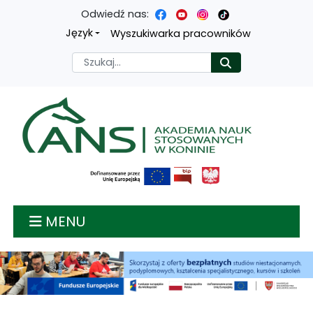
Odwiedź nas:
Przejdź
Przejdź
Przejdź
Przejdź
Język
Wyszukiwarka pracowników
do
do
do
do
Szukaj
Rozpocznij
treści
menu
wyszukiwarki
mapy
głównej
nawigacyjnego
strony
Akademia nauk stosow
MENU