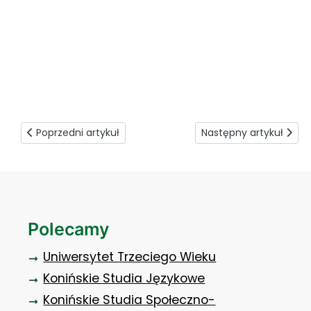
mazda_mx_-_30__3
Poprzedni artykuł: Rachunkowość i podatki - przedłużona r
Następny artykuł: Nowy
Poprzedni artykuł
Następny artykuł
Polecamy
Uniwersytet Trzeciego Wieku
Konińskie Studia Językowe
Konińskie Studia Społeczno-