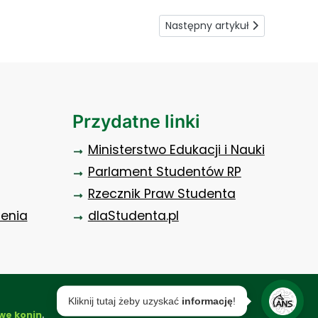
Następny artykuł: Pierwszaki n
Następny artykuł
Przydatne linki
Ministerstwo Edukacji i Nauki
Parlament Studentów RP
Rzecznik Praw Studenta
zenia
dlaStudenta.pl
Kliknij tutaj żeby uzyskać
informację
!
.
we konin