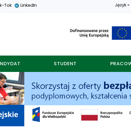
Język
ik-Tok
LinkedIn
nych w koninie
NDYDAT
STUDENT
PRACO