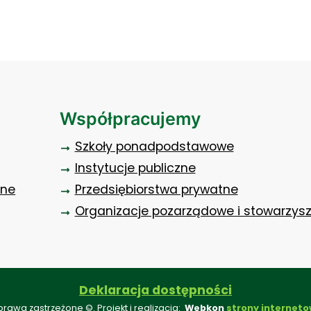
Współpracujemy
Szkoły ponadpodstawowe
Instytucje publiczne
zne
Przedsiębiorstwa prywatne
Organizacje pozarządowe i stowarzys
Deklaracja dostępności
prawa zastrzeżone ©. Projekt i realizacja:
Webkon
strony interneto