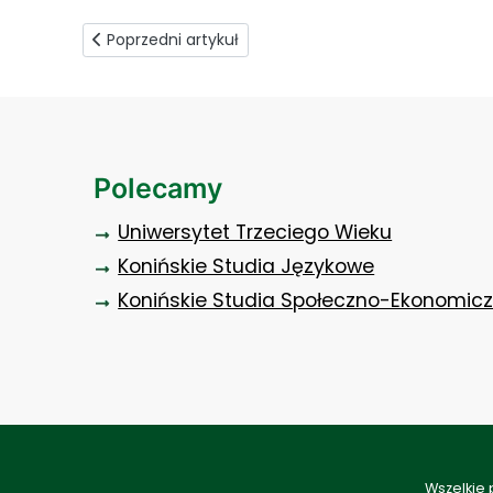
Poprzedni artykuł: Godziny Rektorskie
Poprzedni artykuł
Polecamy
Uniwersytet Trzeciego Wieku
Konińskie Studia Językowe
Konińskie Studia Społeczno-Ekonomic
Wszelkie 