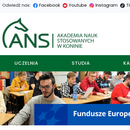
Odwiedź nas:
Facebook
Youtube
Instagram
T
Przejdź
Przejdź
Przejdź
Przejdź
do
do
do
do
Akademia nauk stosowa
treści
menu
wyszukiwarki
mapy
głównej
nawigacyjnego
strony
UCZELNIA
STUDIA
KA