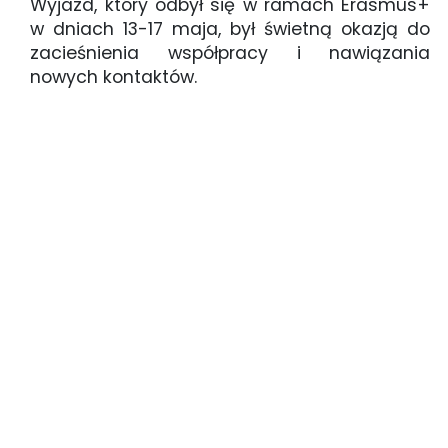
Wyjazd, który odbył się w ramach Erasmus+
w dniach 13-17 maja, był świetną okazją do
zacieśnienia współpracy i nawiązania
nowych kontaktów.
international_staff_week_2024_5