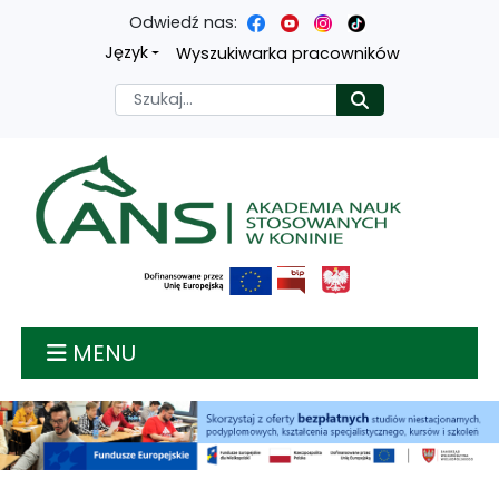
Odwiedź nas:
Przejdź
Przejdź
Przejdź
Przejdź
Język
Wyszukiwarka pracowników
do
do
do
do
Szukaj
Rozpocznij
treści
menu
wyszukiwarki
mapy
głównej
nawigacyjnego
strony
Akademia nauk stosow
MENU