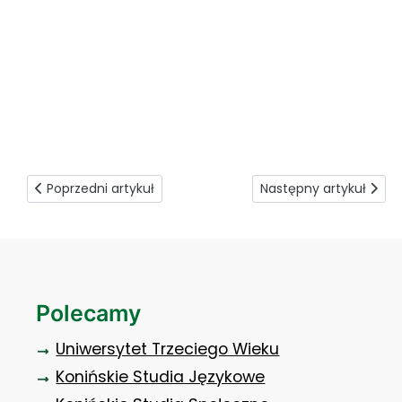
plakat_inkubator
Poprzedni artykuł: W Koperniku o sprzedaży w internecie
Następny artykuł: Ode
Poprzedni artykuł
Następny artykuł
Polecamy
Uniwersytet Trzeciego Wieku
Konińskie Studia Językowe