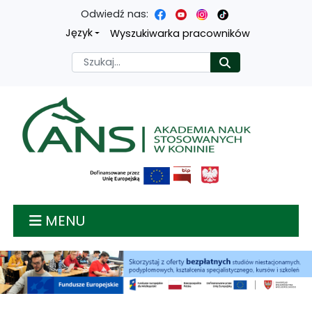
Odwiedź nas:
Przejdź
Przejdź
Przejdź
Przejdź
Język
Wyszukiwarka pracowników
do
do
do
do
Szukaj
Rozpocznij
treści
menu
wyszukiwarki
mapy
głównej
nawigacyjnego
strony
Akademia nauk stosow
MENU