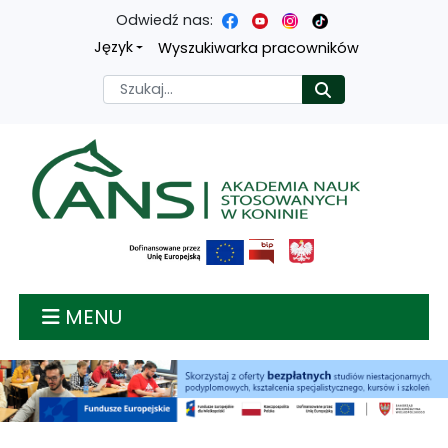
Odwiedź nas:
Przejdź
Przejdź
Przejdź
Przejdź
Język
Wyszukiwarka pracowników
do
do
do
do
Szukaj
Rozpocznij
treści
menu
wyszukiwarki
mapy
głównej
nawigacyjnego
strony
Akademia nauk stosow
MENU