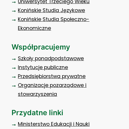
Uniwersytet Trzeciego Wieku
Konińskie Studia Językowe
Konińskie Studia Społeczno-
Ekonomiczne
Współpracujemy
Szkoły ponadpodstawowe
Instytucje publiczne
Przedsiębiorstwa prywatne
Organizacje pozarządowe i
stowarzyszenia
Przydatne linki
Ministerstwo Edukacji i Nauki