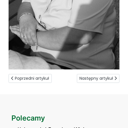
Poprzedni artykuł: Internetowa, więc globalna
Następny artykuł: Przez 
Poprzedni artykuł
Następny artykuł
Polecamy