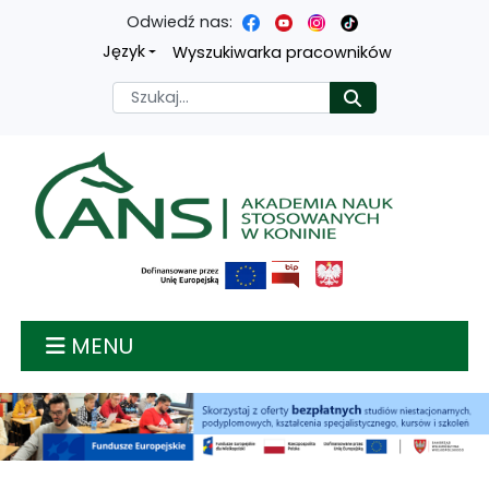
Odwiedź nas:
Przejdź
Przejdź
Przejdź
Przejdź
Język
Wyszukiwarka pracowników
do
do
do
do
Szukaj
Rozpocznij
treści
menu
wyszukiwarki
mapy
głównej
nawigacyjnego
strony
Akademia nauk stosow
MENU