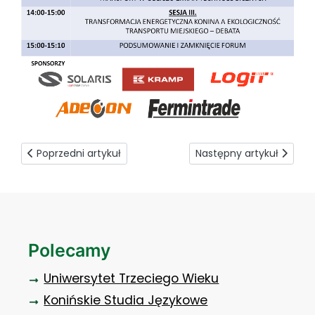
Poprzedni artykuł: Nie tylko dzieło literackie
Następny artykuł: Studiu
Poprzedni artykuł
Następny artykuł
Polecamy
Uniwersytet Trzeciego Wieku
Konińskie Studia Językowe