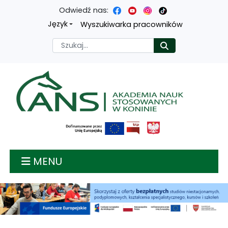
Odwiedź nas:
Przejdź
Przejdź
Przejdź
Przejdź
Język
Wyszukiwarka pracowników
do
do
do
do
Szukaj
Rozpocznij
treści
menu
wyszukiwarki
mapy
głównej
nawigacyjnego
strony
Akademia nauk stosow
MENU