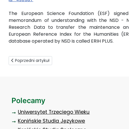
The European Science Foundation (ESF) signe
memorandum of understanding with the NSD - N
Research Data to transfer the maintenance an
European Reference Index for the Humanities (ER
database operated by NSD is called ERIH PLUS.
Poprzedni artykuł: III Edycja konkursu fotograficznego pt.
Poprzedni artykuł
Polecamy
Uniwersytet Trzeciego Wieku
Konińskie Studia Językowe