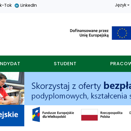
Język
ik-Tok
LinkedIn
nych w koninie
NDYDAT
STUDENT
PRACO