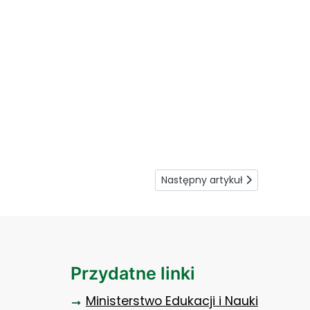
Następny artykuł: Koalicja na
Następny artykuł
Przydatne linki
Ministerstwo Edukacji i Nauki