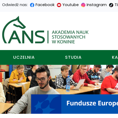
Odwiedź nas:
Facebook
Youtube
Instagram
T
Przejdź
Przejdź
Przejdź
Przejdź
do
do
do
do
Akademia nauk stosowa
treści
menu
wyszukiwarki
mapy
głównej
nawigacyjnego
strony
UCZELNIA
STUDIA
KA