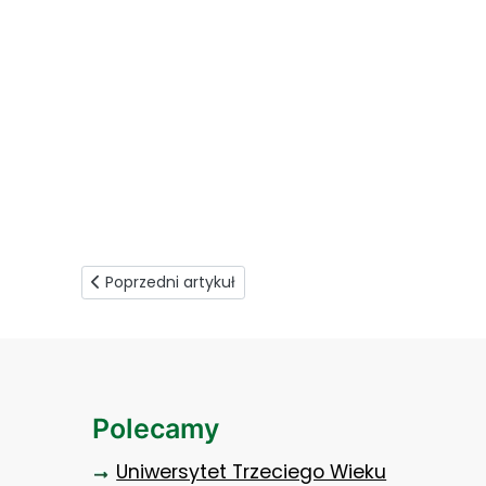
Młodzieżowy Coaching Zdrowia (1)
Poprzedni artykuł: Wyzwania demograficzne dla Polsk
Poprzedni artykuł
Polecamy
Uniwersytet Trzeciego Wieku