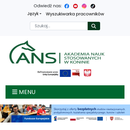
Odwiedź nas:
Przejdź
Przejdź
Przejdź
Przejdź
Język
Wyszukiwarka pracowników
do
do
do
do
Szukaj
Rozpocznij
treści
menu
wyszukiwarki
mapy
głównej
nawigacyjnego
strony
Akademia nauk stosow
MENU