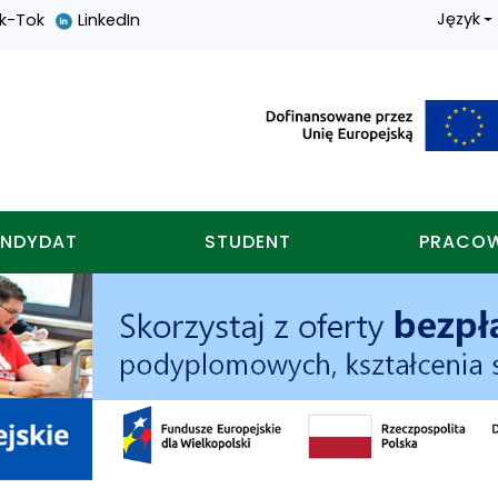
Język
ik-Tok
LinkedIn
nych w koninie
NDYDAT
STUDENT
PRACO