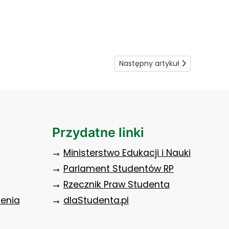
Następny artykuł: Wesprzyj WO
Następny artykuł
Przydatne linki
Ministerstwo Edukacji i Nauki
Parlament Studentów RP
Rzecznik Praw Studenta
zenia
dlaStudenta.pl