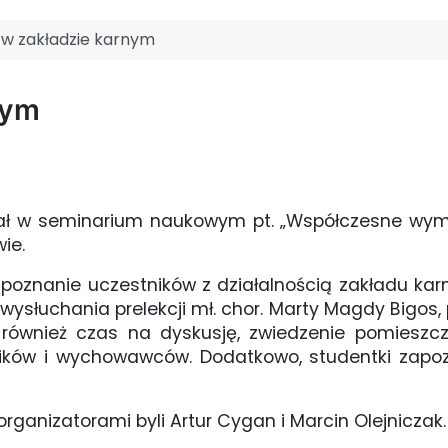
w zakładzie karnym
nym
 udział w seminarium naukowym pt. „Współczesne wy
ie.
poznanie uczestników z działalnością zakładu k
ysłuchania prelekcji mł. chor. Marty Magdy Bigos, po
 również czas na dyskusję, zwiedzenie pomieszc
ników i wychowawców. Dodatkowo, studentki zapoz
organizatorami byli Artur Cygan i Marcin Olejniczak.