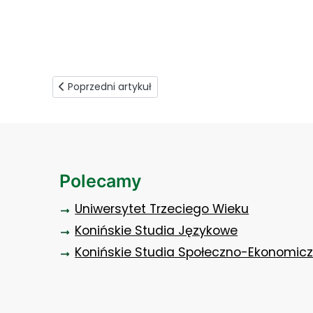
Naukowo w zakładzie karnym (1)
Poprzedni artykuł: Więcej o cyberkomponencie
Poprzedni artykuł
Polecamy
Uniwersytet Trzeciego Wieku
Konińskie Studia Językowe
Konińskie Studia Społeczno-Ekonomic