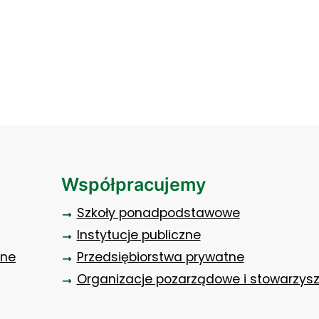
Współpracujemy
Szkoły ponadpodstawowe
Instytucje publiczne
zne
Przedsiębiorstwa prywatne
Organizacje pozarządowe i stowarzys