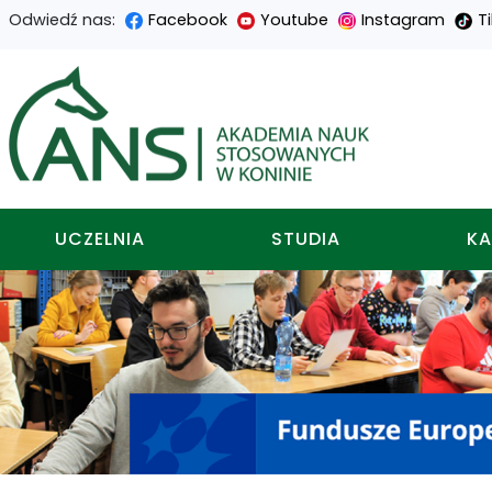
Odwiedź nas:
Facebook
Youtube
Instagram
T
Przejdź
Przejdź
Przejdź
Przejdź
do
do
do
do
Akademia nauk stosowa
treści
menu
wyszukiwarki
mapy
głównej
nawigacyjnego
strony
UCZELNIA
STUDIA
KA