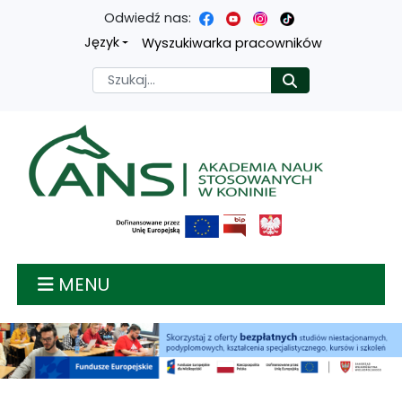
Odwiedź nas:
Przejdź
Przejdź
Przejdź
Przejdź
Język
Wyszukiwarka pracowników
do
do
do
do
Szukaj
Rozpocznij
treści
menu
wyszukiwarki
mapy
głównej
nawigacyjnego
strony
Akademia nauk stosow
MENU