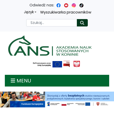
Odwiedź nas:
Przejdź
Przejdź
Przejdź
Przejdź
Język
Wyszukiwarka pracowników
do
do
do
do
Szukaj
Rozpocznij
treści
menu
wyszukiwarki
mapy
głównej
nawigacyjnego
strony
Akademia nauk stosow
MENU