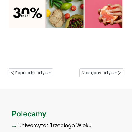
Poprzedni artykuł: Cyfrowy Tydzień 2026 (2–6 marca)
Następny artykuł: Ofiar
Poprzedni artykuł
Następny artykuł
Polecamy
Uniwersytet Trzeciego Wieku