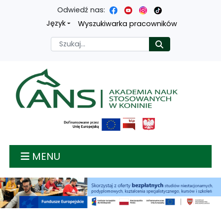
Odwiedź nas:
Przejdź
Przejdź
Przejdź
Przejdź
Język
Wyszukiwarka pracowników
do
do
do
do
Szukaj
Rozpocznij
treści
menu
wyszukiwarki
mapy
głównej
nawigacyjnego
strony
Akademia nauk stosow
MENU