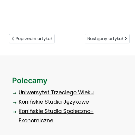
pierwsza_rocznica_-_koninska_rada_kobiet_1
Poprzedni artykuł: Wiedza, przyjaciele i wspomnienia na ca
Następny artykuł: Kwin
Poprzedni artykuł
Następny artykuł
Polecamy
Uniwersytet Trzeciego Wieku
Konińskie Studia Językowe
Konińskie Studia Społeczno-
Ekonomiczne