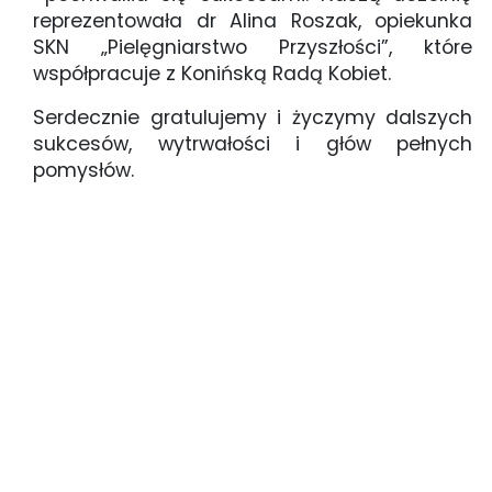
reprezentowała dr Alina Roszak, opiekunka
SKN „Pielęgniarstwo Przyszłości”, które
współpracuje z Konińską Radą Kobiet.
Serdecznie gratulujemy i życzymy dalszych
sukcesów, wytrwałości i głów pełnych
pomysłów.
pierwsza_rocznica_-_koninska_rada_kobiet_2