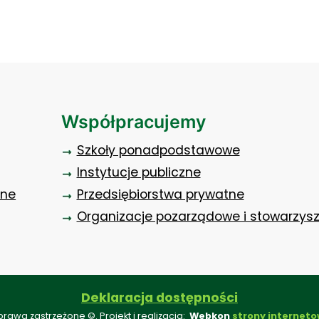
Współpracujemy
Szkoły ponadpodstawowe
Instytucje publiczne
zne
Przedsiębiorstwa prywatne
Organizacje pozarządowe i stowarzys
Deklaracja dostępności
prawa zastrzeżone ©. Projekt i realizacja:
Webkon
strony interneto