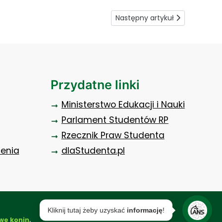
Następny artykuł: Dobra wizja
Następny artykuł
Przydatne linki
Ministerstwo Edukacji i Nauki
Parlament Studentów RP
Rzecznik Praw Studenta
zenia
dlaStudenta.pl
Kliknij tutaj żeby uzyskać
informację
!
.
we konin