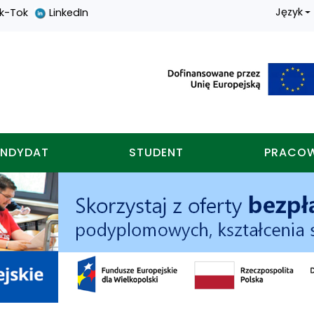
Język
ik-Tok
LinkedIn
nych w koninie
NDYDAT
STUDENT
PRACO