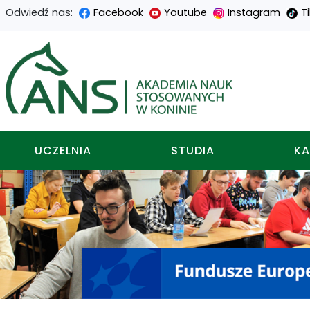
Odwiedź nas:
Facebook
Youtube
Instagram
T
Przejdź
Przejdź
Przejdź
Przejdź
do
do
do
do
Akademia nauk stosowa
treści
menu
wyszukiwarki
mapy
głównej
nawigacyjnego
strony
UCZELNIA
STUDIA
KA