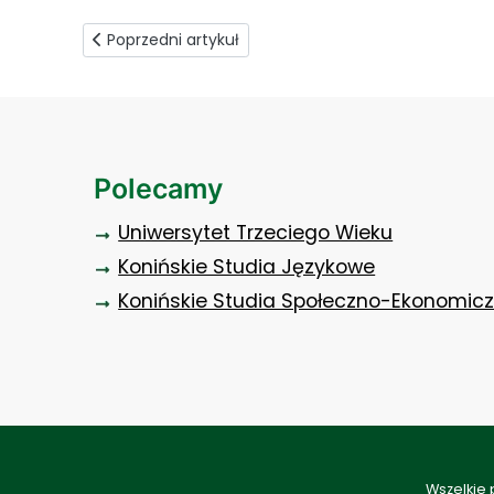
Poprzedni artykuł: Etat czy własna firma?
Poprzedni artykuł
Polecamy
Uniwersytet Trzeciego Wieku
Konińskie Studia Językowe
Konińskie Studia Społeczno-Ekonomic
Wszelkie 