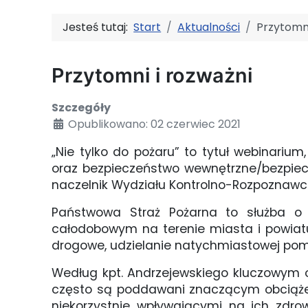
Jesteś tutaj:
Start
Aktualności
Przytomni
Przytomni i rozważni
Szczegóły
Opublikowano: 02 czerwiec 2021
„Nie tylko do pożaru” to tytuł webinarium
oraz bezpieczeństwo wewnętrzne/bezpiecz
naczelnik Wydziału Kontrolno-Rozpoznawcz
Państwowa Straż Pożarna to służba o
całodobowym na terenie miasta i powiatu
drogowe, udzielanie natychmiastowej p
Według kpt. Andrzejewskiego kluczowym 
często są poddawani znaczącym obciąże
niekorzystnie wpływającymi na ich zdro