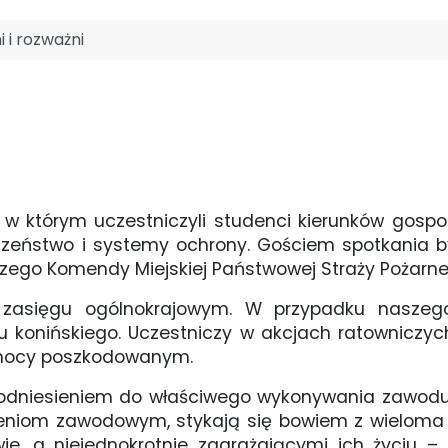
 i rozważni
, w którym uczestniczyli studenci kierunków gospo
eństwo i systemy ochrony. Gościem spotkania był s
ego Komendy Miejskiej Państwowej Straży Pożarnej
 zasięgu ogólnokrajowym. W przypadku naszego
 konińskiego. Uczestniczy w akcjach ratowniczych
omocy poszkodowanym.
odniesieniem do właściwego wykonywania zawodu s
niom zawodowym, stykają się bowiem z wieloma 
wie, a niejednokrotnie zagrażającymi ich życiu 