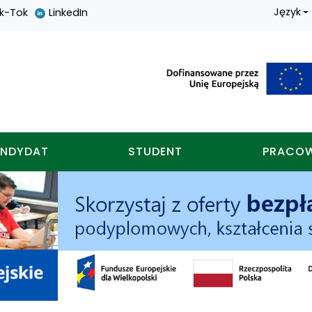
Język
ik-Tok
LinkedIn
nych w koninie
NDYDAT
STUDENT
PRACO