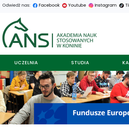
Odwiedź nas:
Facebook
Youtube
Instagram
T
Przejdź
Przejdź
Przejdź
Przejdź
do
do
do
do
Akademia nauk stosowa
treści
menu
wyszukiwarki
mapy
głównej
nawigacyjnego
strony
UCZELNIA
STUDIA
KA